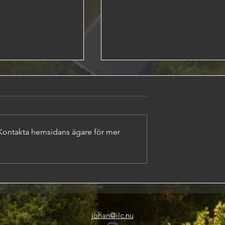
Källaren
 Kontakta hemsidans ägare för mer
ROJEKTETS
KAN
johan@jlc.nu