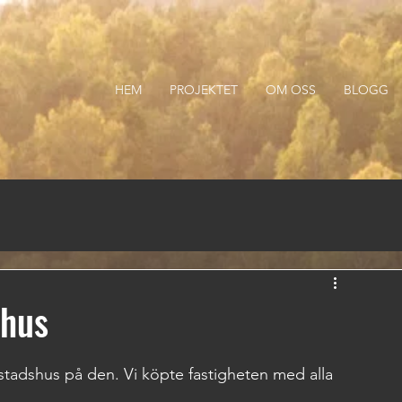
HEM
PROJEKTET
OM OSS
BLOGG
 hus
stadshus på den. Vi köpte fastigheten med alla 