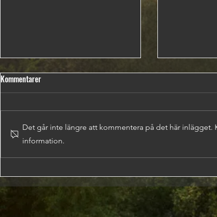
Kommentarer
Det går inte längre att kommentera på det här inlägget.
information.
Hur går det med odlingarna?
TANKAR OM P
KLIMATPÅVER