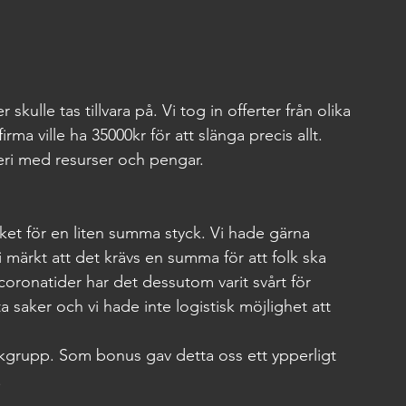
 skulle tas tillvara på. Vi tog in offerter från olika 
a ville ha 35000kr för att slänga precis allt. 
seri med resurser och pengar.
cket för en liten summa styck. Vi hade gärna 
i märkt att det krävs en summa för att folk ska 
I coronatider har det dessutom varit svårt för 
a saker och vi hade inte logistisk möjlighet att 
okgrupp. Som bonus gav detta oss ett ypperligt 
.