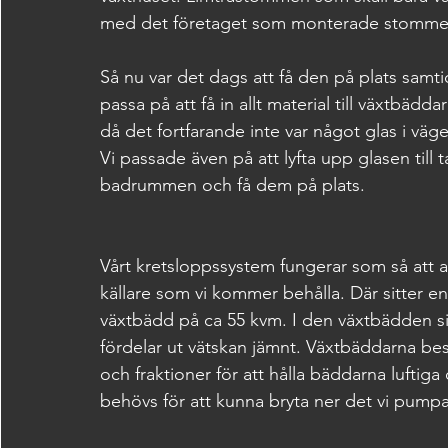
med det företaget som monterade stomme
Så nu var det dags att få den på plats samtid
passa på att få in allt material till växtbädd
då det fortfarande inte var något glas i väg
Vi passade även på att lyfta upp glasen till t
badrummen och få dem på plats.
Vårt kretsloppssystem fungerar som så att al
källare som vi kommer behålla. Där sitter e
växtbädd på ca 55 kvm. I den växtbädden si
fördelar ut vätskan jämnt. Växtbäddarna best
och fraktioner för att hålla bäddarna luft
behövs för att kunna bryta ner det vi pump