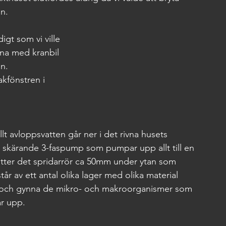
n.
igt som vi ville 
arna med kranbil 
en.
akfönstren i 
lt avloppsvatten går ner i det rivna husets 
n skärande 3-faspump som pumpar upp allt till en 
tter det spridarrör ca 50mm under ytan som 
år av ett antal olika lager med olika material 
iga och gynna de mikro- och makroorganismer som 
ar upp.