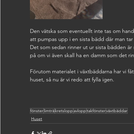
Den vätska som eventuellt inte tas om hand a
att pumpas upp i en sista bädd där man tar
Det som sedan rinner ut ur sista bädden är 
på om vi även skall ha en damm som det rinn
Förutom materialet i växtbäddarna har vi fåt
huset, så nu är vi redo att fylla igen.
fönster
limträ
kretslopp
avlopp
takfönster
växtbäddar
Huset