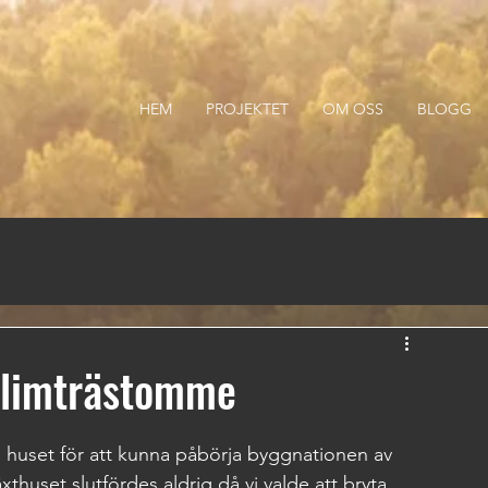
HEM
PROJEKTET
OM OSS
BLOGG
 limträstomme
la huset för att kunna påbörja byggnationen av 
huset slutfördes aldrig då vi valde att bryta 