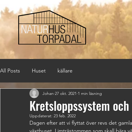
All Posts
Huset
källare
Johan
27 okt. 2021
1 min läsning
Kretsloppssystem och
Uppdaterat:
23 feb. 2022
Dagen efter att vi flyttat över revs det gam
växthuset. Limträstommen som skall bära växt