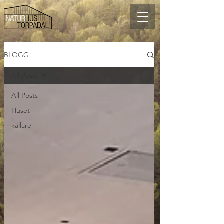
BLOGG
All Posts
All Posts
Huset
källare